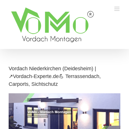
Skip
to
content
Vordach Niederkirchen (Deidesheim) |
↗️Vordach-Experte.de💪 Terrassendach,
Carports, Sichtschutz