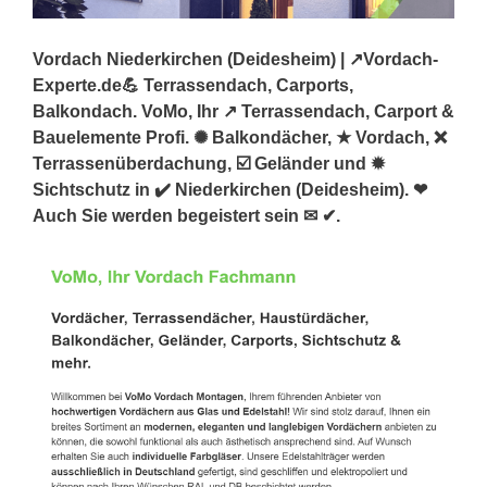
Vordach Niederkirchen (Deidesheim) | ↗️Vordach-
Experte.de💪 Terrassendach, Carports,
Balkondach. VoMo, Ihr ↗️ Terrassendach, Carport &
Bauelemente Profi. ✺ Balkondächer, ★ Vordach, ❌
Terrassenüberdachung, ☑️ Geländer und ✹
Sichtschutz in ✔️ Niederkirchen (Deidesheim). ❤
Auch Sie werden begeistert sein ✉ ✔.