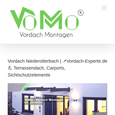
Skip
to
content
Vordach Niederotterbach | ↗️Vordach-Experte.de
💪 Terrassendach, Carports,
Sichtschutzelemente