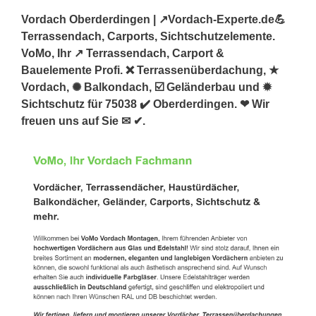
Vordach Oberderdingen | ↗️Vordach-Experte.de💪
Terrassendach, Carports, Sichtschutzelemente.
VoMo, Ihr ↗️ Terrassendach, Carport &
Bauelemente Profi. ❌ Terrassenüberdachung, ★
Vordach, ✺ Balkondach, ☑️ Geländerbau und ✹
Sichtschutz für 75038 ✔️ Oberderdingen. ❤ Wir
freuen uns auf Sie ✉ ✔.