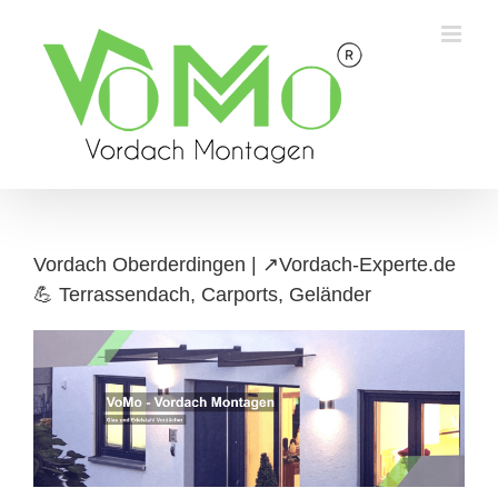
Skip
to
content
Vordach Oberderdingen | ↗️Vordach-Experte.de
💪 Terrassendach, Carports, Geländer