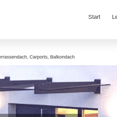
Start
L
errassendach, Carports, Balkondach