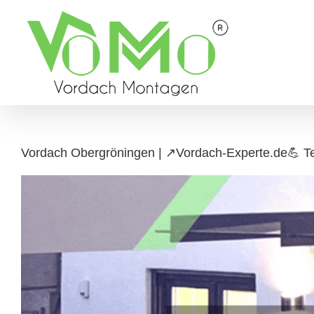
Skip
to
content
Vordach Obergröningen | ↗️Vordach-Experte.de💪 T