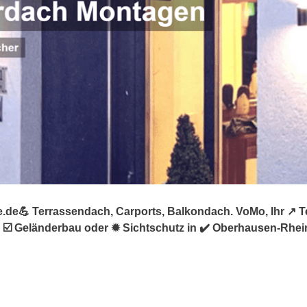
de💪 Terrassendach, Carports, Balkondach. VoMo, Ihr ↗️ T
☑️ Geländerbau oder ✹ Sichtschutz in ✔️ Oberhausen-Rhein