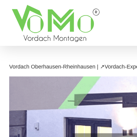
Skip
to
content
Vordach Oberhausen-Rheinhausen | ↗️Vordach-Exper