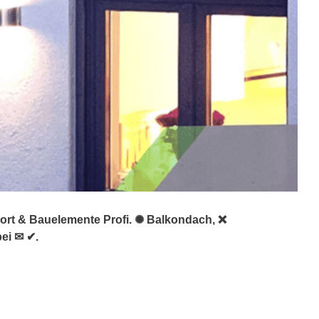
port & Bauelemente Profi. ✺ Balkondach, ❌
ei ✉ ✔.