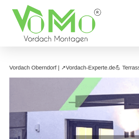
Skip
to
content
Vordach Oberndorf | ↗️Vordach-Experte.de💪 Terras