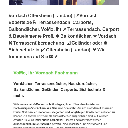
Vordach Ottersheim (Landau) | ↗️Vordach-
Experte.de💪 Terrassendach, Carports,
Balkondächer. VoMo, Ihr ↗️ Terrassendach, Carport
& Bauelemente Profi. ✺ Balkondächer, ★ Vordach,
❌ Terrassenüberdachung, ☑️ Geländer oder ✹
Sichtschutz in ✔️ Ottersheim (Landau). ❤ Wir
freuen uns auf Sie ✉ ✔.