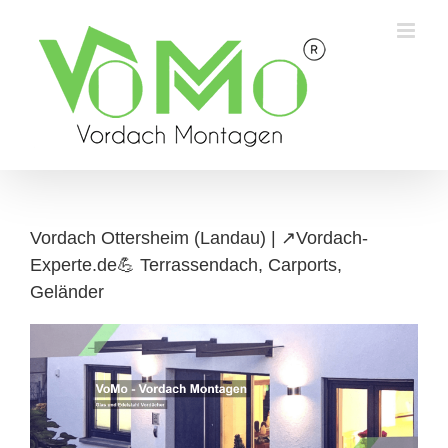
Skip
to
content
Vordach Ottersheim (Landau) | ↗️Vordach-
Experte.de💪 Terrassendach, Carports,
Geländer