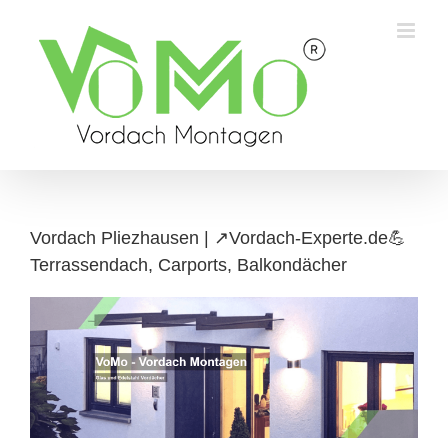
Skip
to
content
Vordach Pliezhausen | ↗️Vordach-Experte.de💪
Terrassendach, Carports, Balkondächer