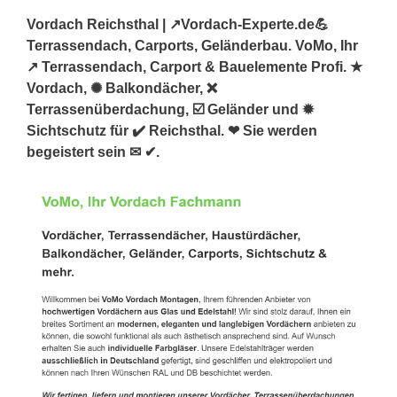
Vordach Reichsthal | ↗️Vordach-Experte.de💪
Terrassendach, Carports, Geländerbau. VoMo, Ihr
↗️ Terrassendach, Carport & Bauelemente Profi. ★
Vordach, ✺ Balkondächer, ❌
Terrassenüberdachung, ☑️ Geländer und ✹
Sichtschutz für ✔️ Reichsthal. ❤ Sie werden
begeistert sein ✉ ✔.