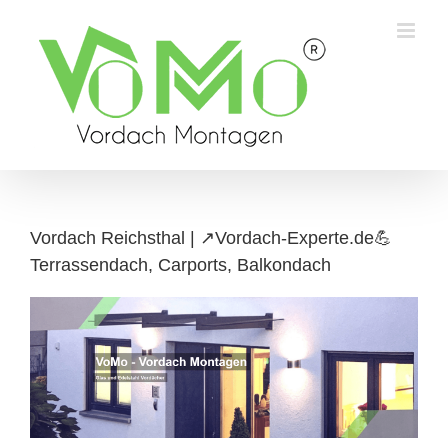
Skip
to
content
Vordach Reichsthal | ↗️Vordach-Experte.de💪
Terrassendach, Carports, Balkondach