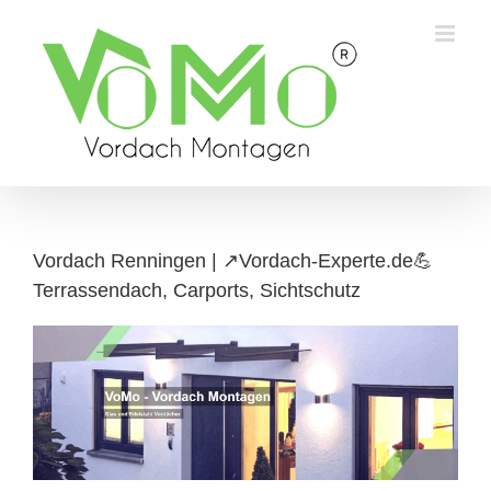
Skip
to
content
Vordach Renningen | ↗️Vordach-Experte.de💪
Terrassendach, Carports, Sichtschutz