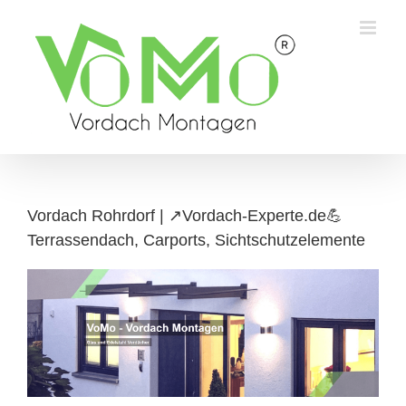
Skip
to
content
Vordach Rohrdorf | ↗️Vordach-Experte.de💪
Terrassendach, Carports, Sichtschutzelemente