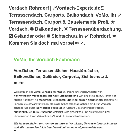
Vordach Rohrdorf | ↗️Vordach-Experte.de💪
Terrassendach, Carports, Balkondach. VoMo, Ihr ↗️
Terrassendach, Carport & Bauelemente Profi. ★
Vordach, ✺ Balkondach, ❌ Terrassenüberdachung,
☑️ Geländer oder ✹ Sichtschutz in ✔️ Rohrdorf. ❤
Kommen Sie doch mal vorbei ✉ ✔.