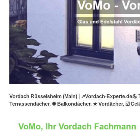
Vordach Rüsselsheim (Main) | ↗️Vordach-Experte.de💪 T
Terrassendächer, ✺ Balkondächer, ★ Vordächer, ☑️ Gelä