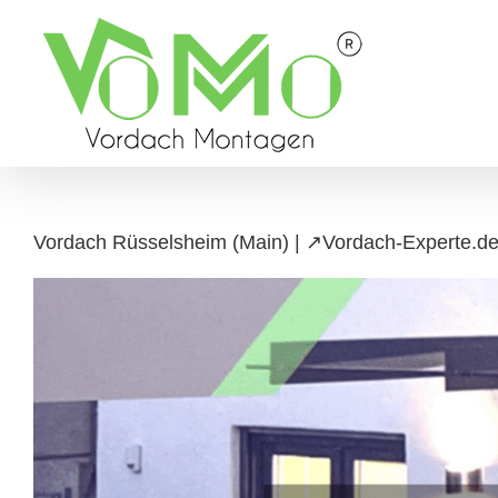
Skip
to
content
Vordach Rüsselsheim (Main) | ↗️Vordach-Experte.de