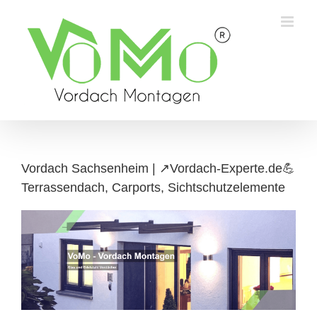
Skip
to
content
Vordach Sachsenheim | ↗️Vordach-Experte.de💪
Terrassendach, Carports, Sichtschutzelemente