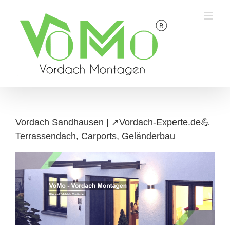
Skip
to
content
Vordach Sandhausen | ↗️Vordach-Experte.de💪
Terrassendach, Carports, Geländerbau