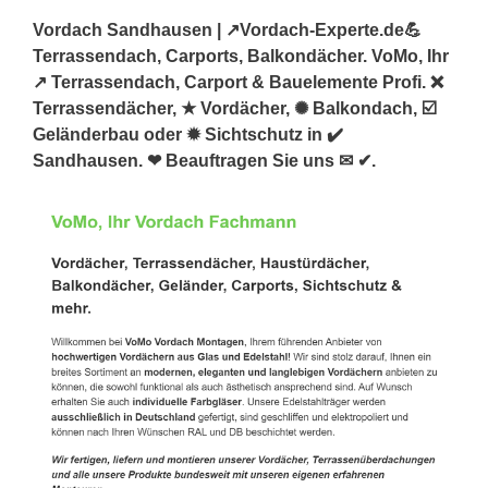
Vordach Sandhausen | ↗️Vordach-Experte.de💪
Terrassendach, Carports, Balkondächer. VoMo, Ihr
↗️ Terrassendach, Carport & Bauelemente Profi. ❌
Terrassendächer, ★ Vordächer, ✺ Balkondach, ☑️
Geländerbau oder ✹ Sichtschutz in ✔️
Sandhausen. ❤ Beauftragen Sie uns ✉ ✔.