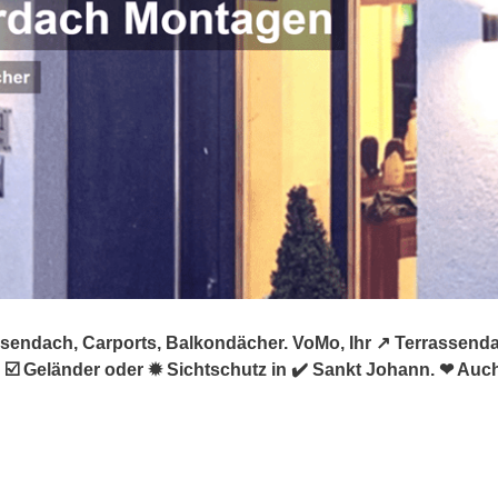
sendach, Carports, Balkondächer. VoMo, Ihr ↗️ Terrassenda
️ Geländer oder ✹ Sichtschutz in ✔️ Sankt Johann. ❤ Auch 