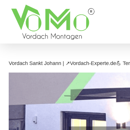
Skip
to
content
Vordach Sankt Johann | ↗️Vordach-Experte.de💪 Te