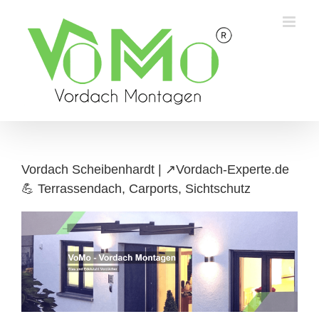
Skip
to
content
Vordach Scheibenhardt | ↗️Vordach-Experte.de
💪 Terrassendach, Carports, Sichtschutz