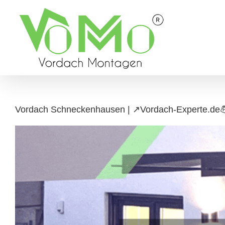
Skip
to
content
Vordach Schneckenhausen | ↗️Vordach-Experte.de💪