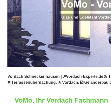
Vordach Schneckenhausen | ↗️Vordach-Experte.de💪 Ter
❌ Terrassenüberdachung, ★ Vordach, ☑️ Geländerbau 