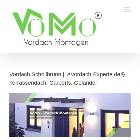
Skip
to
content
Vordach Schollbrunn | ↗️Vordach-Experte.de💪
Terrassendach, Carports, Geländer