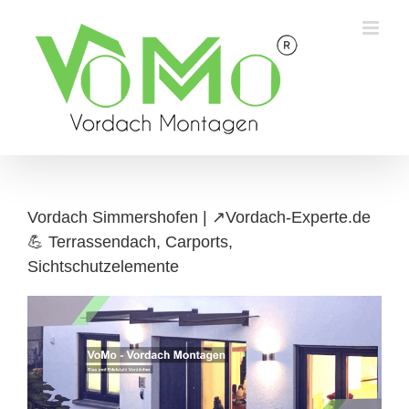
Skip
to
content
Vordach Simmershofen | ↗️Vordach-Experte.de
💪 Terrassendach, Carports,
Sichtschutzelemente