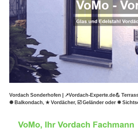
Vordach Sonderhofen | ↗️Vordach-Experte.de💪 Terrass
✺ Balkondach, ★ Vordächer, ☑️ Geländer oder ✹ Sicht