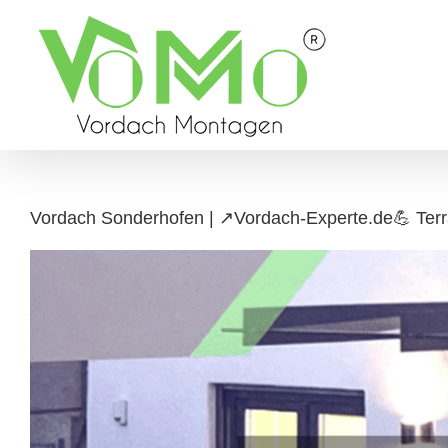
Skip
to
content
Vordach Sonderhofen | ↗️Vordach-Experte.de💪 Terr