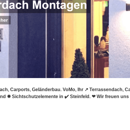
ach, Carports, Geländerbau. VoMo, Ihr ↗️ Terrassendach, C
 ✹ Sichtschutzelemente in ✔️ Steinfeld. ❤ Wir freuen uns 