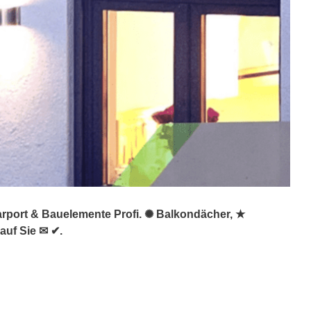
arport & Bauelemente Profi. ✺ Balkondächer, ★
auf Sie ✉ ✔.