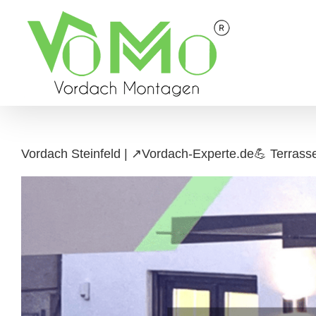
Skip
to
content
Vordach Steinfeld | ↗️Vordach-Experte.de💪 Terrass