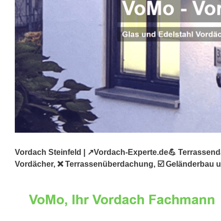
Vordach Steinfeld | ↗️Vordach-Experte.de💪 Terrassend
Vordächer, ❌ Terrassenüberdachung, ☑️ Geländerbau und