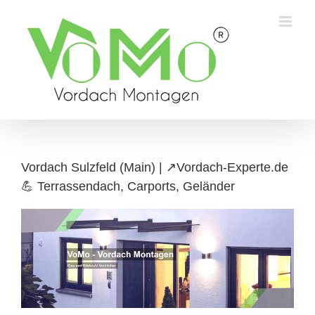
Skip
to
content
Vordach Sulzfeld (Main) | ↗️Vordach-Experte.de
💪 Terrassendach, Carports, Geländer