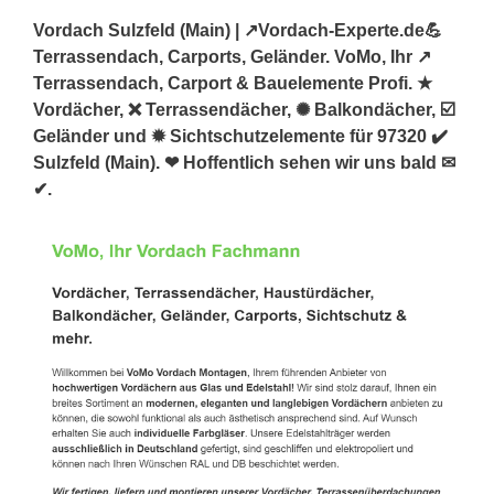
Vordach Sulzfeld (Main) | ↗️Vordach-Experte.de💪
Terrassendach, Carports, Geländer. VoMo, Ihr ↗️
Terrassendach, Carport & Bauelemente Profi. ★
Vordächer, ❌ Terrassendächer, ✺ Balkondächer, ☑️
Geländer und ✹ Sichtschutzelemente für 97320 ✔️
Sulzfeld (Main). ❤ Hoffentlich sehen wir uns bald ✉
✔.