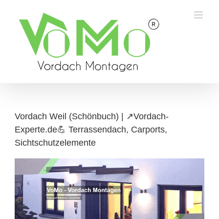
Skip
to
content
Vordach Weil (Schönbuch) | ↗️Vordach-
Experte.de💪 Terrassendach, Carports,
Sichtschutzelemente