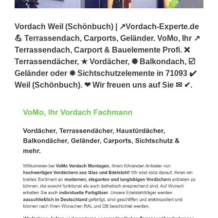
Vordach Weil (Schönbuch) | ↗️Vordach-Experte.de
💪 Terrassendach, Carports, Geländer. VoMo, Ihr ↗️
Terrassendach, Carport & Bauelemente Profi. ❌
Terrassendächer, ★ Vordächer, ✺ Balkondach, ☑️
Geländer oder ✹ Sichtschutzelemente in 71093 ✔️
Weil (Schönbuch). ❤ Wir freuen uns auf Sie ✉ ✔.