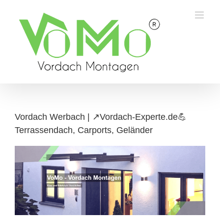
Skip
to
content
Vordach Werbach | ↗️Vordach-Experte.de💪
Terrassendach, Carports, Geländer