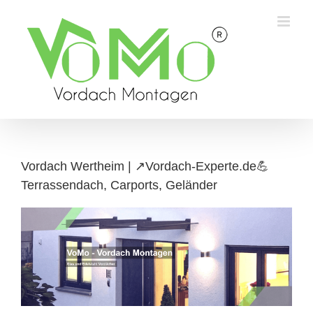
Skip
to
content
Vordach Wertheim | ↗️Vordach-Experte.de💪
Terrassendach, Carports, Geländer