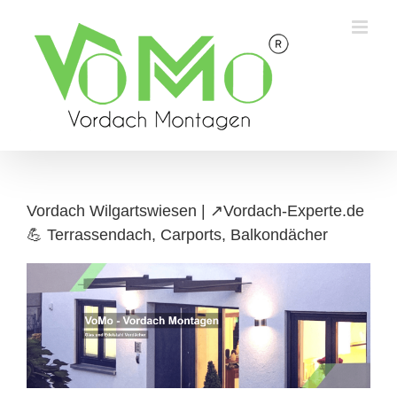
Skip
to
content
Vordach Wilgartswiesen | ↗️Vordach-Experte.de
💪 Terrassendach, Carports, Balkondächer