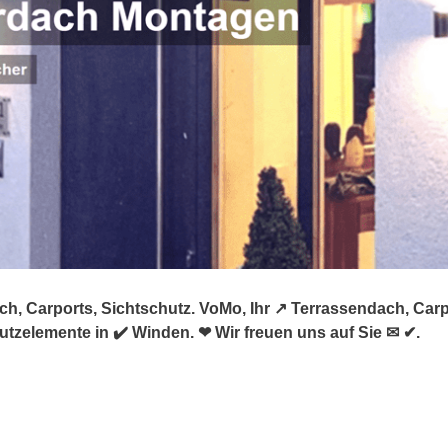
h, Carports, Sichtschutz. VoMo, Ihr ↗️ Terrassendach, Ca
tzelemente in ✔️ Winden. ❤ Wir freuen uns auf Sie ✉ ✔.