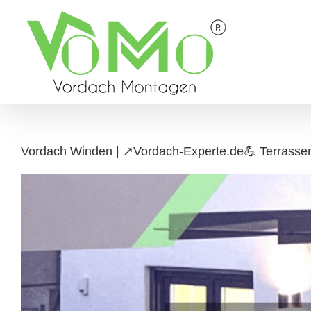
Skip
to
content
Vordach Winden | ↗️Vordach-Experte.de💪 Terrasse