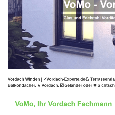
Vordach Winden | ↗️Vordach-Experte.de💪 Terrassendac
Balkondächer, ★ Vordach, ☑️ Geländer oder ✹ Sichtschu