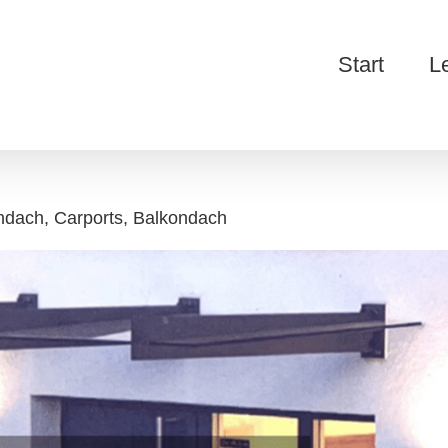
Start
L
ndach, Carports, Balkondach