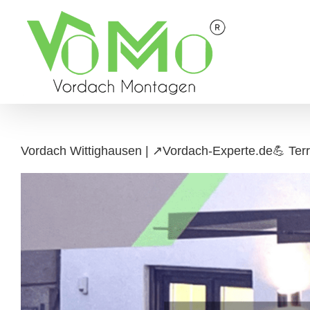
Skip
to
content
Vordach Wittighausen | ↗️Vordach-Experte.de💪 Ter