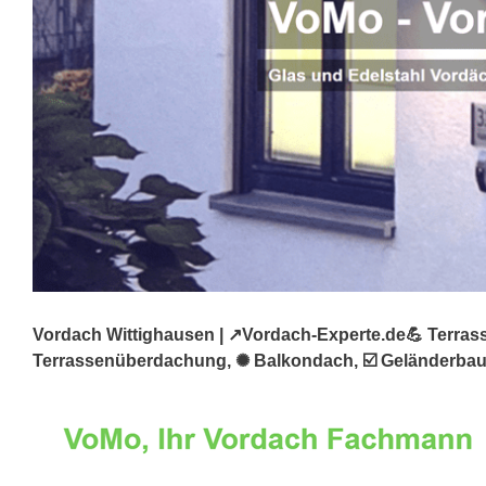
Vordach Wittighausen | ↗️Vordach-Experte.de💪 Terras
Terrassenüberdachung, ✺ Balkondach, ☑️ Geländerbau o