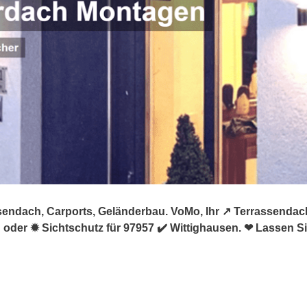
sendach, Carports, Geländerbau. VoMo, Ihr ↗️ Terrassendac
der ✹ Sichtschutz für 97957 ✔️ Wittighausen. ❤ Lassen Si