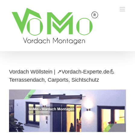
Skip
to
content
Vordach Wöllstein | ↗️Vordach-Experte.de💪
Terrassendach, Carports, Sichtschutz