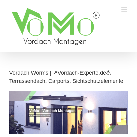
Skip
to
content
Vordach Worms | ↗️Vordach-Experte.de💪
Terrassendach, Carports, Sichtschutzelemente