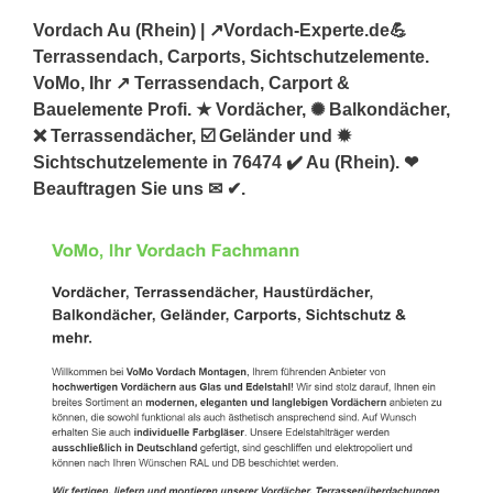
Vordach Au (Rhein) | ↗️Vordach-Experte.de💪
Terrassendach, Carports, Sichtschutzelemente.
VoMo, Ihr ↗️ Terrassendach, Carport &
Bauelemente Profi. ★ Vordächer, ✺ Balkondächer,
❌ Terrassendächer, ☑️ Geländer und ✹
Sichtschutzelemente in 76474 ✔️ Au (Rhein). ❤
Beauftragen Sie uns ✉ ✔.