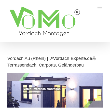
Skip
to
content
Vordach Au (Rhein) | ↗️Vordach-Experte.de💪
Terrassendach, Carports, Geländerbau