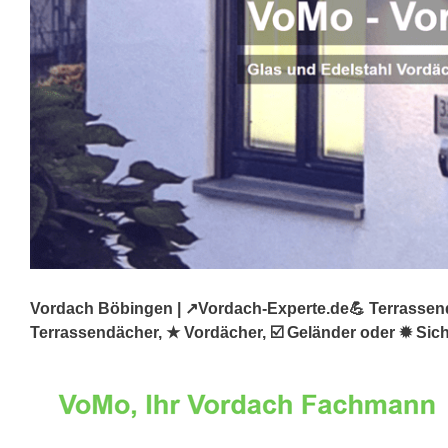
Vordach Böbingen | ↗️Vordach-Experte.de💪 Terrassend
Terrassendächer, ★ Vordächer, ☑️ Geländer oder ✹ Sich