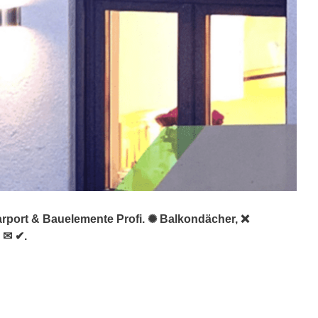
arport & Bauelemente Profi. ✺ Balkondächer, ❌
 ✉ ✔.