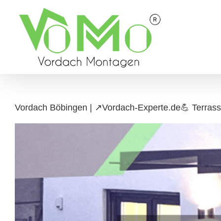
Skip
to
content
Vordach Böbingen | ↗️Vordach-Experte.de💪 Terras