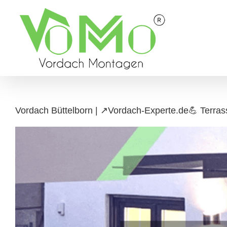
Skip
to
content
Vordach Büttelborn | ↗️Vordach-Experte.de💪 Terra