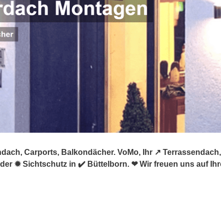
ndach, Carports, Balkondächer. VoMo, Ihr ↗️ Terrassendach
r ✹ Sichtschutz in ✔️ Büttelborn. ❤ Wir freuen uns auf Ihr