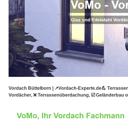
Vordach Büttelborn | ↗️Vordach-Experte.de💪 Terrasse
Vordächer, ❌ Terrassenüberdachung, ☑️ Geländerbau ode