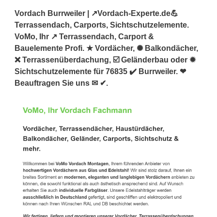
Vordach Burrweiler | ↗️Vordach-Experte.de💪
Terrassendach, Carports, Sichtschutzelemente.
VoMo, Ihr ↗️ Terrassendach, Carport &
Bauelemente Profi. ★ Vordächer, ✺ Balkondächer,
❌ Terrassenüberdachung, ☑️ Geländerbau oder ✹
Sichtschutzelemente für 76835 ✔️ Burrweiler. ❤
Beauftragen Sie uns ✉ ✔.