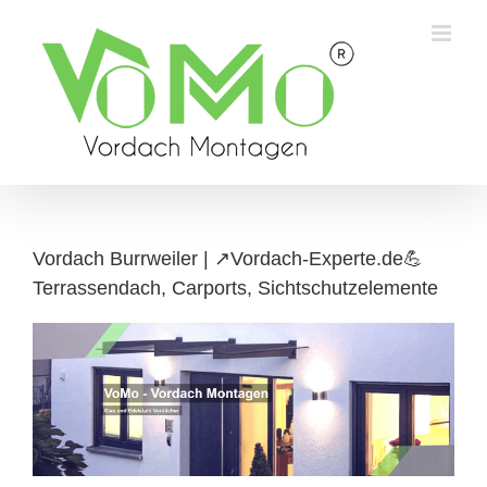
Skip
to
content
Vordach Burrweiler | ↗️Vordach-Experte.de💪
Terrassendach, Carports, Sichtschutzelemente