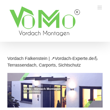
Skip
to
content
Vordach Falkenstein | ↗️Vordach-Experte.de💪
Terrassendach, Carports, Sichtschutz