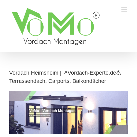
Skip
to
content
Vordach Heimsheim | ↗️Vordach-Experte.de💪
Terrassendach, Carports, Balkondächer