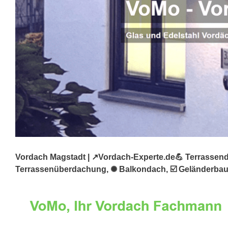
Vordach Magstadt | ↗️Vordach-Experte.de💪 Terrassenda
Terrassenüberdachung, ✺ Balkondach, ☑️ Geländerbau u