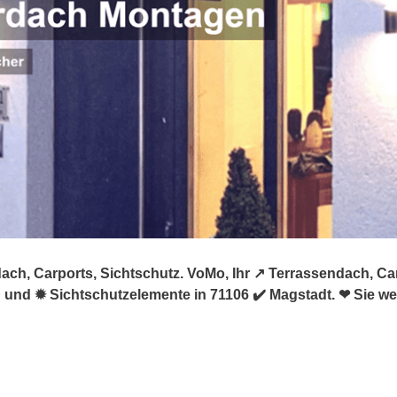
ch, Carports, Sichtschutz. VoMo, Ihr ↗️ Terrassendach, Ca
nd ✹ Sichtschutzelemente in 71106 ✔️ Magstadt. ❤ Sie wer