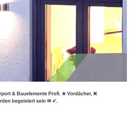
rport & Bauelemente Profi. ★ Vordächer, ❌
den begeistert sein ✉ ✔.