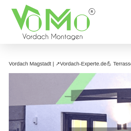
Skip
to
content
Vordach Magstadt | ↗️Vordach-Experte.de💪 Terrass