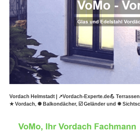
Vordach Helmstadt | ↗️Vordach-Experte.de💪 Terrassen
★ Vordach, ✺ Balkondächer, ☑️ Geländer und ✹ Sichtsch