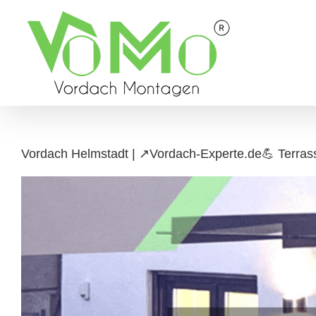
Skip
to
content
Vordach Helmstadt | ↗️Vordach-Experte.de💪 Terras