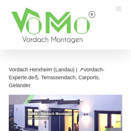
Skip
to
content
Vordach Herxheim (Landau) | ↗️Vordach-
Experte.de💪 Terrassendach, Carports,
Geländer