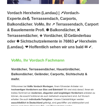
Vordach Herxheim (Landau) | ↗️Vordach-
Experte.de💪 Terrassendach, Carports,
Balkondächer. VoMo, Ihr ↗️ Terrassendach, Carport
& Bauelemente Profi. ✺ Balkondächer, ❌
Terrassendächer, ★ Vordächer, ☑️ Geländerbau
oder ✹ Sichtschutzelemente in 76863 ✔️ Herxheim
(Landau). ❤ Hoffentlich sehen wir uns bald ✉ ✔.