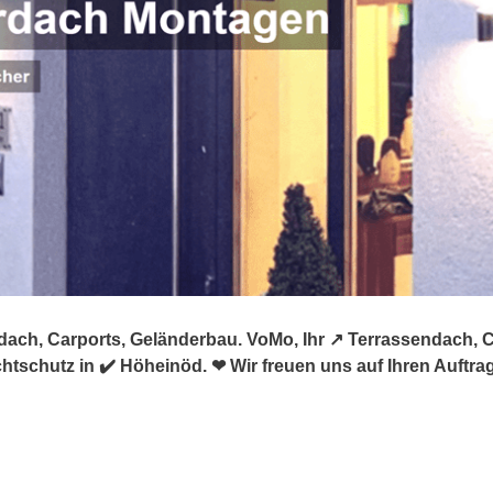
ach, Carports, Geländerbau. VoMo, Ihr ↗️ Terrassendach, 
tschutz in ✔️ Höheinöd. ❤ Wir freuen uns auf Ihren Auftra