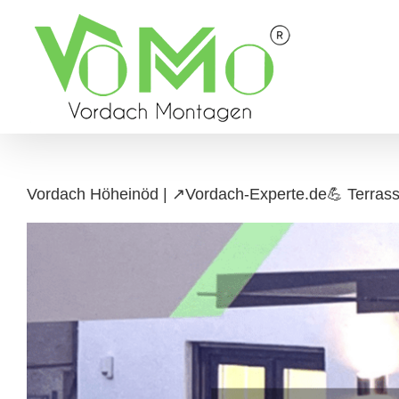
Skip
to
content
Vordach Höheinöd | ↗️Vordach-Experte.de💪 Terras