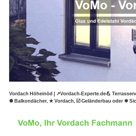
Vordach Höheinöd | ↗️Vordach-Experte.de💪 Terrassend
✺ Balkondächer, ★ Vordach, ☑️ Geländerbau oder ✹ Sich