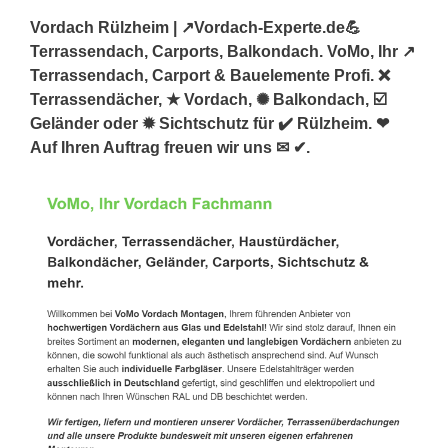
Vordach Rülzheim | ↗️Vordach-Experte.de💪
Terrassendach, Carports, Balkondach. VoMo, Ihr ↗️
Terrassendach, Carport & Bauelemente Profi. ❌
Terrassendächer, ★ Vordach, ✺ Balkondach, ☑️
Geländer oder ✹ Sichtschutz für ✔️ Rülzheim. ❤
Auf Ihren Auftrag freuen wir uns ✉ ✔.