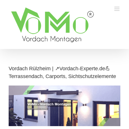
Skip
to
content
Vordach Rülzheim | ↗️Vordach-Experte.de💪
Terrassendach, Carports, Sichtschutzelemente