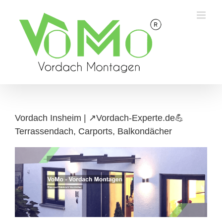
Skip
to
content
Vordach Insheim | ↗️Vordach-Experte.de💪
Terrassendach, Carports, Balkondächer