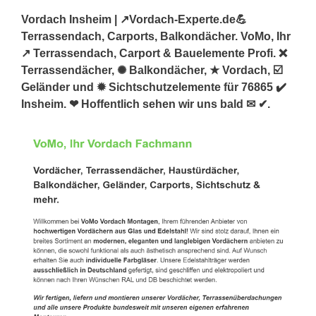
Vordach Insheim | ↗️Vordach-Experte.de💪
Terrassendach, Carports, Balkondächer. VoMo, Ihr
↗️ Terrassendach, Carport & Bauelemente Profi. ❌
Terrassendächer, ✺ Balkondächer, ★ Vordach, ☑️
Geländer und ✹ Sichtschutzelemente für 76865 ✔️
Insheim. ❤ Hoffentlich sehen wir uns bald ✉ ✔.