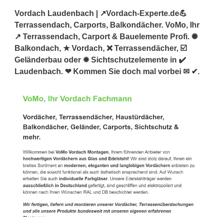
Vordach Laudenbach | ↗️Vordach-Experte.de💪
Terrassendach, Carports, Balkondächer. VoMo, Ihr
↗️ Terrassendach, Carport & Bauelemente Profi. ✺
Balkondach, ★ Vordach, ❌ Terrassendächer, ☑️
Geländerbau oder ✹ Sichtschutzelemente in ✔️
Laudenbach. ❤ Kommen Sie doch mal vorbei ✉ ✔.