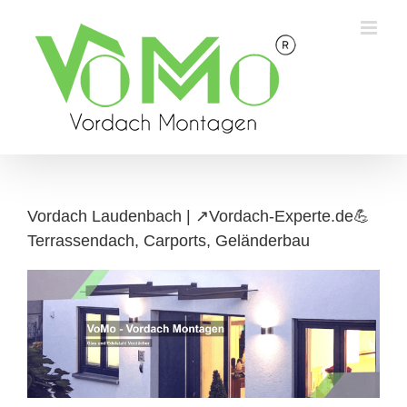
Skip
to
content
Vordach Laudenbach | ↗️Vordach-Experte.de💪
Terrassendach, Carports, Geländerbau