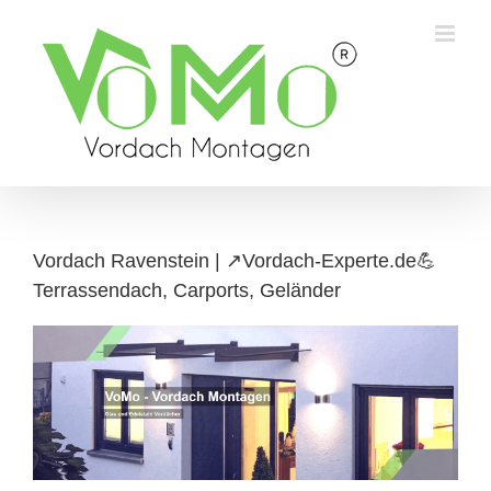
Skip
to
content
Vordach Ravenstein | ↗️Vordach-Experte.de💪
Terrassendach, Carports, Geländer