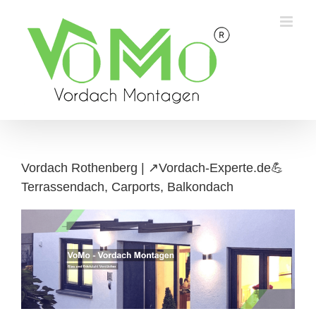
Skip
to
content
Vordach Rothenberg | ↗️Vordach-Experte.de💪
Terrassendach, Carports, Balkondach