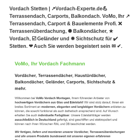
Vordach Stetten | ↗️Vordach-Experte.de💪
Terrassendach, Carports, Balkondach. VoMo, Ihr ↗️
Terrassendach, Carport & Bauelemente Profi. ❌
Terrassenüberdachung, ✺ Balkondächer, ★
Vordach, ☑️ Geländer und ✹ Sichtschutz für ✔️
Stetten. ❤ Auch Sie werden begeistert sein ✉ ✔.