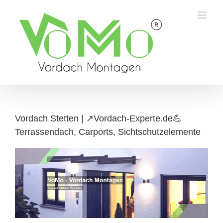
Skip
to
content
Vordach Stetten | ↗️Vordach-Experte.de💪
Terrassendach, Carports, Sichtschutzelemente