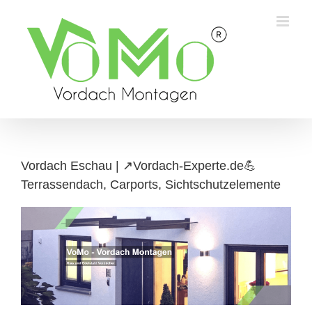
Skip
to
content
Vordach Eschau | ↗️Vordach-Experte.de💪
Terrassendach, Carports, Sichtschutzelemente