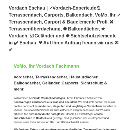
Vordach Eschau | ↗️Vordach-Experte.de💪
Terrassendach, Carports, Balkondach. VoMo, Ihr ↗️
Terrassendach, Carport & Bauelemente Profi. ❌
Terrassenüberdachung, ✺ Balkondächer, ★
Vordach, ☑️ Geländer und ✹ Sichtschutzelemente
in ✔️ Eschau. ❤ Auf Ihren Auftrag freuen wir uns ✉
✔.