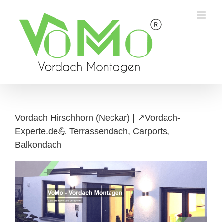
Skip
to
content
Vordach Hirschhorn (Neckar) | ↗️Vordach-
Experte.de💪 Terrassendach, Carports,
Balkondach