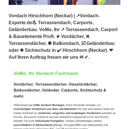
Vordach Hirschhorn (Neckar) | ↗️Vordach-
Experte.de💪 Terrassendach, Carports,
Geländerbau. VoMo, Ihr ↗️ Terrassendach, Carport
& Bauelemente Profi. ★ Vordächer, ❌
Terrassendächer, ✺ Balkondach, ☑️ Geländerbau
oder ✹ Sichtschutz in ✔️ Hirschhorn (Neckar). ❤
Auf Ihren Auftrag freuen wir uns ✉ ✔.