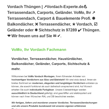
Vordach Thüngen | ↗️Vordach-Experte.de💪
Terrassendach, Carports, Geländer. VoMo, Ihr ↗️
Terrassendach, Carport & Bauelemente Profi. ✺
Balkondächer, ❌ Terrassendächer, ★ Vordach, ☑️
Geländer oder ✹ Sichtschutz in 97289 ✔️ Thüngen.
❤ Wir freuen uns auf Sie ✉ ✔.