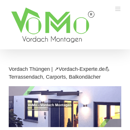
Skip
to
content
Vordach Thüngen | ↗️Vordach-Experte.de💪
Terrassendach, Carports, Balkondächer